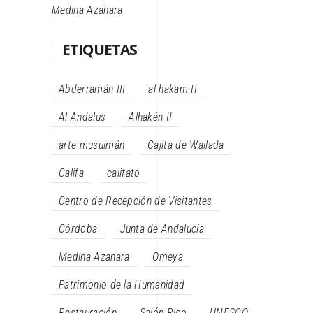
Medina Azahara
ETIQUETAS
Abderramán III
al-hakam II
Al Andalus
Alhakén II
arte musulmán
Cajita de Wallada
Califa
califato
Centro de Recepción de Visitantes
Córdoba
Junta de Andalucía
Medina Azahara
Omeya
Patrimonio de la Humanidad
Restauración
Salón Rico
UNESCO