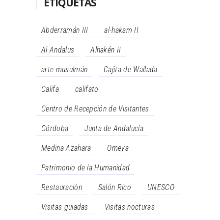
ETIQUETAS
Abderramán III
al-hakam II
Al Andalus
Alhakén II
arte musulmán
Cajita de Wallada
Califa
califato
Centro de Recepción de Visitantes
Córdoba
Junta de Andalucía
Medina Azahara
Omeya
Patrimonio de la Humanidad
Restauración
Salón Rico
UNESCO
Visitas guiadas
Visitas nocturas