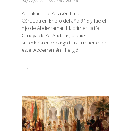
03/12/2020
Medina Azahara
Al Hakam II o Alhakén II nació en
Córdoba en Enero del año 915 y fue el
hijo de Abderramán III, primer califa
Omeya de Al- Andalus, a quien
sucedería en el cargo tras la muerte de
este. Abderramán III eligió