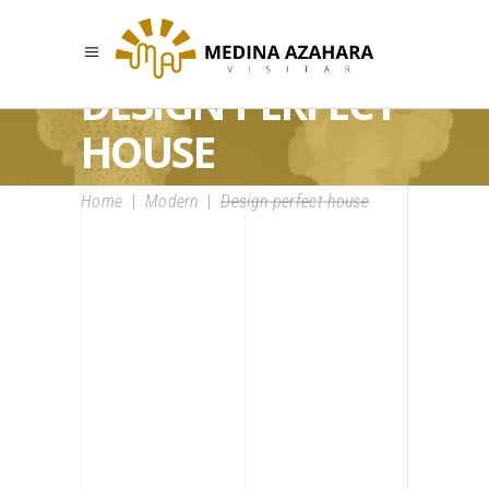
DESIGN PERFECT
HOUSE
Home
|
Modern
|
Design perfect house