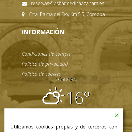
reservas@visitarmedinaazahara.es
Crta. Palma del Río, Km 5.5, Córdoba
INFORMACIÓN
Condiciones de compra
Política de privacidad
Política de cookies
CÓRDOBA,
16°
parcialmente nublado
08:31
18:03 CET
Utilizamos cookies propias y de terceros con
jue