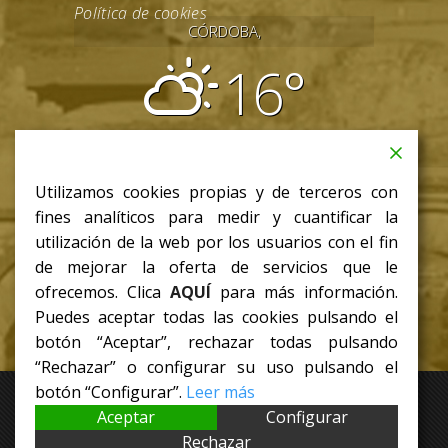
Política de cookies
CÓRDOBA,
16°
parcialmente nublado
08:31
18:03 CET
Utilizamos cookies propias y de terceros con
jue
fines analíticos para medir y cuantificar la
18
/ 8
°C
°C
utilización de la web por los usuarios con el fin
de mejorar la oferta de servicios que le
ofrecemos. Clica
AQUÍ
para más información.
Puedes aceptar todas las cookies pulsando el
botón “Aceptar”, rechazar todas pulsando
“Rechazar” o configurar su uso pulsando el
botón “Configurar”.
Leer más
Aceptar
Configurar
Rechazar