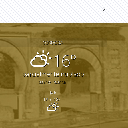
CÓRDOBA,
16°
parcialmente nublado
08:31
18:03 CET
jue
18
/ 8
°C
°C